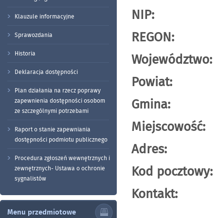
NIP: 8
Klauzule informacyjne
REGON: 
Sprawozdania
Historia
Województ
Deklaracja dostępności
Powiat:
Plan działania na rzecz poprawy
Gmina:
zapewnienia dostępności osobom
ze szczególnymi potrzebami
Miejscowo
Raport o stanie zapewniania
dostępności podmiotu publicznego
Adres: 
Procedura zgłoszeń wewnętrznych i
Kod poczt
zewnętrznych- Ustawa o ochronie
sygnalistów
Kontakt: te
kom. 
Menu przedmiotowe