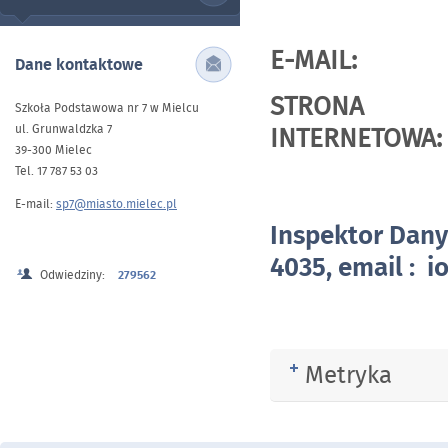
E-MA
Dane kontaktowe
STRONA
Szkoła Podstawowa nr 7 w Mielcu
ul. Grunwaldzka 7
INTERNE
39-300 Mielec
Tel. 17 787 53 03
E-mail:
sp7@miasto.mielec.pl
Inspektor Dan
4035, email : 
Odwiedziny:
279562
Metryka
Rozwiń