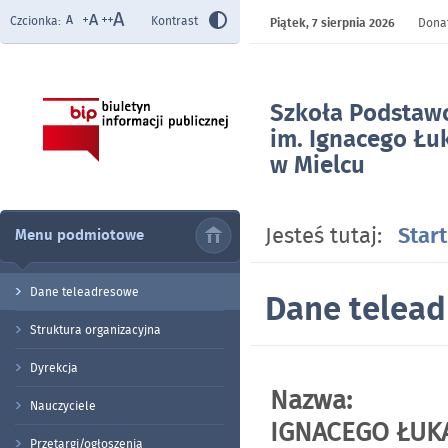
Czcionka:
Kontrast
Piątek,
7 sierpnia 2026
Donat
Szkoła Podstaw
im. Ignacego Łu
w Mielcu
- Dane teleadr
Jesteś tutaj:
Start
Menu podmiotowe
Dane teleadresowe
Dane telea
Struktura organizacyjna
Dyrekcja
Nazwa: SZ
Nauczyciele
IGNACEGO ŁUK
Przetargi/ogłoszenia